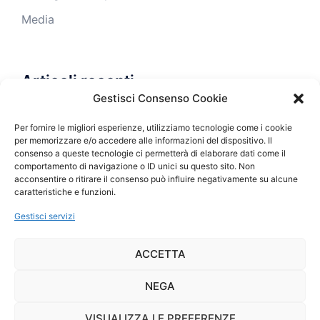
Media
Articoli recenti
Gestisci Consenso Cookie
Foto II incontro Arborea ne parla
Per fornire le migliori esperienze, utilizziamo tecnologie come i cookie
per memorizzare e/o accedere alle informazioni del dispositivo. Il
II incontro 20 gennaio 2018
consenso a queste tecnologie ci permetterà di elaborare dati come il
comportamento di navigazione o ID unici su questo sito. Non
I incontro 7 dicembre 2017
acconsentire o ritirare il consenso può influire negativamente su alcune
caratteristiche e funzioni.
Arborea ne parla, si parte!
Gestisci servizi
ACCETTA
NEGA
VISUALIZZA LE PREFERENZE